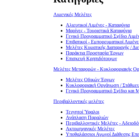
Λιμενικές Μελέτες
Αλιευτικοί Λιμένες - Καταφύγια
Μαρίνες - Τουριστικά Καταφύγια
Γενικό Προγραμματικό Σχέδιο Λιμέ
Επιβατικοί - Εμπορευματικοί Λιμένε
Μελέτες Κυματικής Διαταραχής / Δι
Παράκτια Προστασία Έργων
Επισκευή Κρηπιδότοιχων
Μελέτες Μεταφορών - Κυκλοφοριακής Ορ
Μελέτες Οδικών Έργων
Κυκλοφοριακή Οργάνωση / Στάθμε
Γενικό Προγραμματικό Σχέδιο και 
Περιβαλλοντικές μελέτες
Τεχνητοί Ύφαλοι
Ανάπλαση Παραλιών
Περιβαλλοντικές Μελέτες - Αδειοδ
Ακτομηχανικές Μελέτες
Υποθαλάσσιοι Αγωγοί Διάθεσης Επ