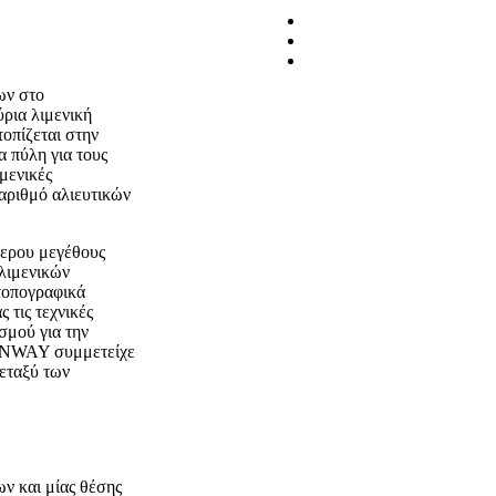
ων στο
ύρια λιμενική
οπίζεται στην
α πύλη για τους
μενικές
αριθμό αλιευτικών
τερου μεγέθους
λιμενικών
τοπογραφικά
 τις τεχνικές
σμού για την
ς CNWAY συμμετείχε
μεταξύ των
ν και μίας θέσης