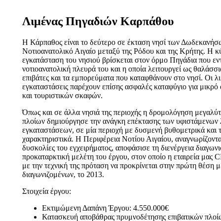
Λιμένας Πηγαδιών Καρπάθου
Η Κάρπαθος είναι το δεύτερο σε έκταση νησί των Δωδεκανήσ
Νοτιοανατολικό Αιγαίο μεταξύ της Ρόδου και της Κρήτης. Η κ
εγκατάσταση του νησιού βρίσκεται στον όρμο Πηγάδια που εντ
νοτιοανατολική πλευρά του και η οποία λειτουργεί ως θαλάσσι
επιβάτες και τα εμπορεύματα που καταφθάνουν στο νησί. Οι λι
εγκαταστάσεις παρέχουν επίσης ασφαλές καταφύγιο για μικρό 
και τουριστικών σκαφών.
Όπως και σε άλλα νησιά της περιοχής η δρομολόγηση μεγαλύ
πλοίων δημιούργησε την ανάγκη επέκτασης των υφιστάμενων 
εγκαταστάσεων, σε μία περιοχή με δυσμενή βυθομετρικά και 
χαρακτηριστικά. Η Περιφέρεια Νοτίου Αιγαίου, αναγνωρίζοντας
δυσκολίες του εγχειρήματος, αποφάσισε τη διενέργεια διαγωνι
προκαταρκτική μελέτη του έργου, στον οποίο η εταιρεία μα
με την τεχνική της πρόταση να προκρίνεται στην πρώτη θέση 
διαγωνιζομένων, το 2013.
Στοιχεία έργου:
Εκτιμώμενη Δαπάνη Έργου: 4.550.000€
Κατασκευή αποβάθρας πρυμνοδέτησης επιβατικών πλοίω