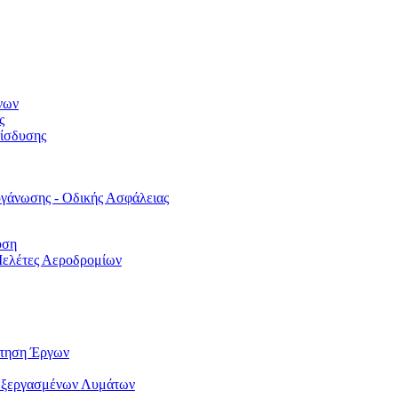
νων
ς
είσδυσης
γάνωσης - Οδικής Ασφάλειας
υση
Μελέτες Αεροδρομίων
ότηση Έργων
εξεργασμένων Λυμάτων