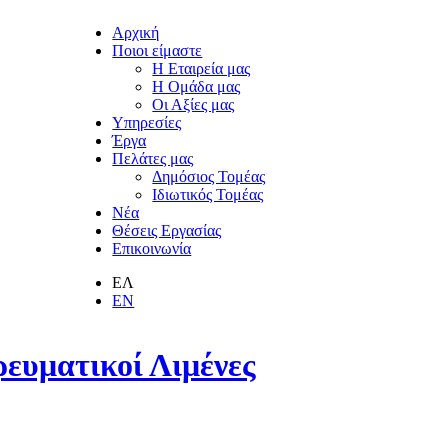
Αρχική
Ποιοι είμαστε
Η Εταιρεία μας
Η Ομάδα μας
Οι Αξίες μας
Υπηρεσίες
Έργα
Πελάτες μας
Δημόσιος Τομέας
Ιδιωτικός Τομέας
Νέα
Θέσεις Εργασίας
Επικοινωνία
ΕΛ
EN
ρευματικοί Λιμένες