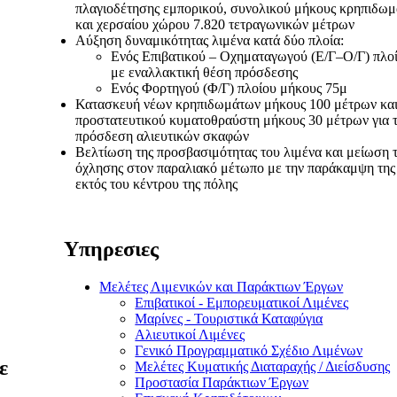
πλαγιοδέτησης εμπορικού, συνολικού μήκους κρηπιδω
και χερσαίου χώρου 7.820 τετραγωνικών μέτρων
Αύξηση δυναμικότητας λιμένα κατά δύο πλοία:
Ενός Επιβατικού – Οχηματαγωγού (Ε/Γ–Ο/Γ) πλο
με εναλλακτική θέση πρόσδεσης
Ενός Φορτηγού (Φ/Γ) πλοίου μήκους 75μ
Κατασκευή νέων κρηπιδωμάτων μήκους 100 μέτρων κα
προστατευτικού κυματοθραύστη μήκους 30 μέτρων για 
πρόσδεση αλιευτικών σκαφών
Βελτίωση της προσβασιμότητας του λιμένα και μείωση 
όχλησης στον παραλιακό μέτωπο με την παράκαμψη της
εκτός του κέντρου της πόλης
Υπηρεσιες
Μελέτες Λιμενικών και Παράκτιων Έργων
Επιβατικοί - Εμπορευματικοί Λιμένες
Μαρίνες - Τουριστικά Καταφύγια
Αλιευτικοί Λιμένες
Γενικό Προγραμματικό Σχέδιο Λιμένων
ε
Μελέτες Κυματικής Διαταραχής / Διείσδυσης
Προστασία Παράκτιων Έργων