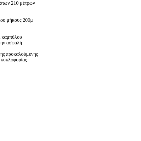
μάτων 210 μέτρων
ίου μήκους 200μ
ι καμπύλου
την ασφαλή
της προκαλούμενης
 κυκλοφορίας