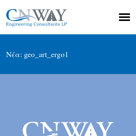
Νέα: geo_art_ergo1