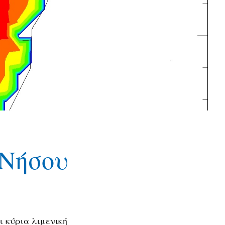
 Νήσου
ι κύρια λιμενική