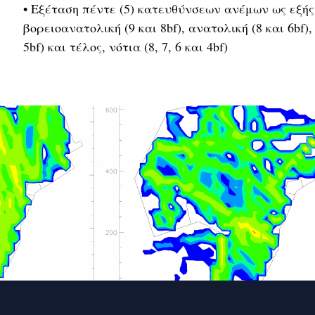
• Εξέταση πέντε (5) κατευθύνσεων ανέμων ως εξής: 
βορειοανατολική (9 και 8bf), ανατολική (8 και 6bf),
5bf) και τέλος, νότια (8, 7, 6 και 4bf)