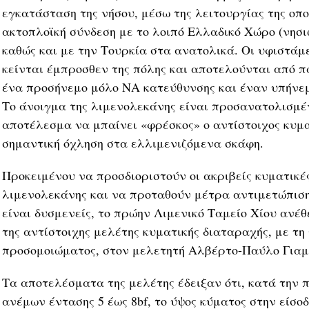
εγκατάσταση της νήσου, μέσω της λειτουργίας της οπ
ακτοπλοϊκή σύνδεση με το λοιπό Ελλαδικό Χώρο (νησιω
καθώς και με την Τουρκία στα ανατολικά. Οι υφιστάμ
κείνται έμπροσθεν της πόλης και αποτελούνται από 
ένα προσήνεμο μόλο ΝΑ κατεύθυνσης και έναν υπήνεμ
Το άνοιγμα της λιμενολεκάνης είναι προσανατολισμέ
αποτέλεσμα να μπαίνει «φρέσκος» ο αντίστοιχος κυμα
σημαντική όχληση στα ελλιμενιζόμενα σκάφη.
Προκειμένου να προσδιοριστούν οι ακριβείς κυματικές
λιμενολεκάνης και να προταθούν μέτρα αντιμετώπιση
είναι δυσμενείς, το πρώην Λιμενικό Ταμείο Χίου ανέθ
της αντίστοιχης μελέτης κυματικής διαταραχής, με τ
προσομοιώματος, στον μελετητή Αλβέρτο-Παύλο Γιαμ
Τα αποτελέσματα της μελέτης έδειξαν ότι, κατά την 
ανέμων έντασης 5 έως 8bf, το ύψος κύματος στην είσο